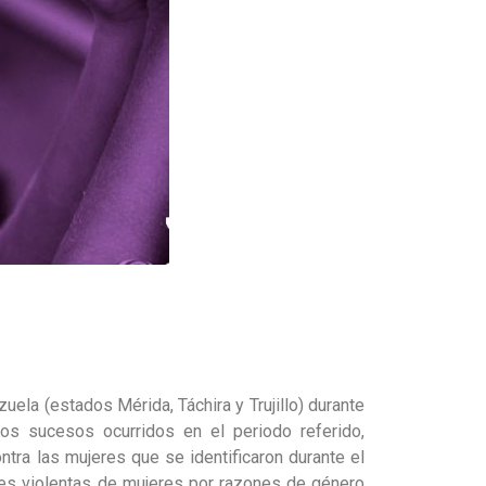
uela (estados Mérida, Táchira y Trujillo) durante
s sucesos ocurridos en el periodo referido,
tra las mujeres que se identificaron durante el
tes violentas de mujeres por razones de género