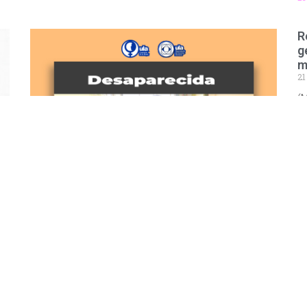
R
g
m
21
(M
cu
Co
ju
Le
Bethy Angulo cumple un año desaparecida