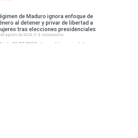
égimen de Maduro ignora enfoque de
énero al detener y privar de libertad a
ujeres tras elecciones presidenciales
 de agosto de 2024
4 comentarios
érida, 21/08/2024).- Luego del anuncio de los
estionados resultados electorales emitidos por el
nsejo Nacional Electoral la madrugada del lunes 29 de
lio, y hasta
er más »