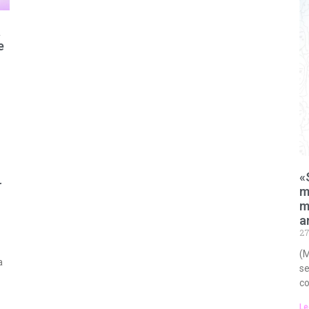
a
e
«
r
m
m
a
27
(M
a
se
co
Le