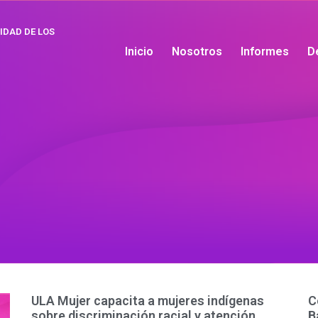
IDAD DE LOS
Inicio
Nosotros
Informes
D
ULA Mujer capacita a mujeres indígenas
C
sobre discriminación racial y atención
B