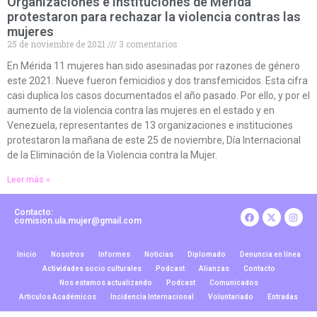
Organizaciones e instituciones de Mérida
protestaron para rechazar la violencia contras las
mujeres
25 de noviembre de 2021
3 comentarios
En Mérida 11 mujeres han sido asesinadas por razones de género
este 2021. Nueve fueron femicidios y dos transfemicidos. Esta cifra
casi duplica los casos documentados el año pasado. Por ello, y por el
aumento de la violencia contra las mujeres en el estado y en
Venezuela, representantes de 13 organizaciones e instituciones
protestaron la mañana de este 25 de noviembre, Día Internacional
de la Eliminación de la Violencia contra la Mujer.
Leer más »
Contacto:
comision.ula.mujer@gmail.com
Inicio
Nosotros
Informes
Noticias
Diplomado
Denuncia en línea
Actividades socio culturales
Podcast
Alianzas
Contacto
Nos estamos actualizando
Podcast
Comunicados
Articulos Académicos
Incidencia Internacional
Voluntariado
Entradas