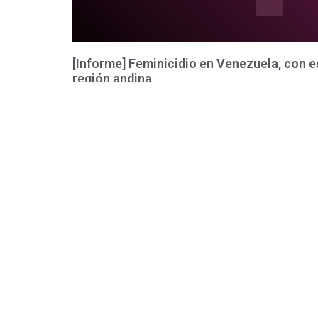
[Informe] Feminicidio en Venezuela, con es
región andina
12 de noviembre de 2021
No hay comentarios
RESUMEN La Comisión ULA Mujer presenta este informe
Venezuela con especial referencia a la región andina (e
que
Leer más »
Contacto: comision.ula.mujer@gmail.com
Inicio
Nosotros
Informes
Nos estamos actualizando
Po