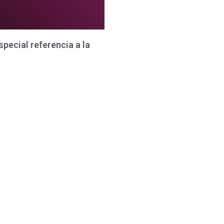
pecial referencia a la
 sobre feminicidio en
stados Táchira, Mérida y Trujillo)
Noticias
Diplomado
Denuncia en línea
Actividades socio culturales
dcast
Comunicados
Articulos Académicos
Incidencia Internacional