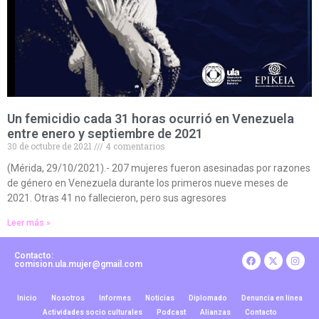
Un femicidio cada 31 horas ocurrió en Venezuela
entre enero y septiembre de 2021
30 de octubre de 2021
4 comentarios
(Mérida, 29/10/2021).- 207 mujeres fueron asesinadas por razones
de género en Venezuela durante los primeros nueve meses de
2021. Otras 41 no fallecieron, pero sus agresores
Leer más »
Contacto:
comision.ula.mujer@gmail.com
Inicio
Nosotros
Informes
Noticias
Diplomado
Denuncia en línea
Actividades socio culturales
Podcast
Alianzas
Contacto